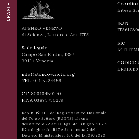
NEWSLETTER
successo!
Coordina
ISCRIVITI
Intesa Sa
IBAN
ATENEO VENETO
IT36J030
di Scienze, Lettere e Arti ETS
BIC
Sede legale
BCITITM
Campo San Fantin, 1897
30124 Venezia
CODICE 
KRRH6B9
info@ateneoveneto.org
TEL:
041 5224459
C.F.
80010450270
P.IVA
03885730279
Rep. n. 158803 del Registro Unico Nazionale
del Terzo Settore (RUNTS) ai sensi
dell’articolo 22 del D. Lgs. del 3 luglio 2017 n.
117 e degli articoli 17 e 34, comma 7 del
Decreto Ministeriale n. 106 del 15/09/2020