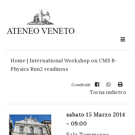
Ateneo
Veneto
è
cultura
Home
|
International Workshop on CMS B-
in
Physics Run2 readiness
movimento
Condividi:
Torna indietro
Iscriviti alla
nostra
newsletter:
sabato 15 Marzo 2014
- 09:00
Sala Tommaseo