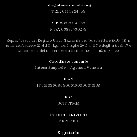
info@ateneoveneto.org
TEL:
041 5224459
C.F.
80010450270
P.IVA
03885730279
Rep. n. 158803 del Registro Unico Nazionale del Terzo Settore (RUNTS) ai
sensi dell’articolo 22 del D. Lgs. del 3 luglio 2017 n. 117 e degli articoli 17 e
34, comma 7 del Decreto Ministeriale n. 106 del 15/09/2020
Coordinate bancarie
Intesa Sanpaolo - Agenzia Venezia
IBAN
IT36J0306909606100000010138
BIC
BCITITMM
CODICE UNIVOCO
KRRH6B9
Segreteria: