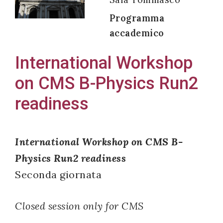
Programma
accademico
Acconsento
International Workshop
all'uso dei
on CMS B-Physics Run2
miei dati
personali in
readiness
accordo
con il
decreto
International Workshop on CMS B-
legislativo
Physics Run2 readiness
196/03
Seconda giornata
Closed session only for CMS
Registrazione
avvenuta con