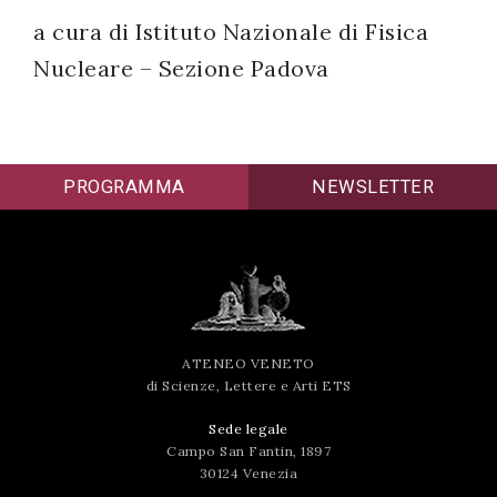
a cura di Istituto Nazionale di Fisica
successo!
Nucleare – Sezione Padova
PROGRAMMA
NEWSLETTER
ATENEO VENETO
di Scienze, Lettere e Arti ETS
Sede legale
Campo San Fantin, 1897
30124 Venezia