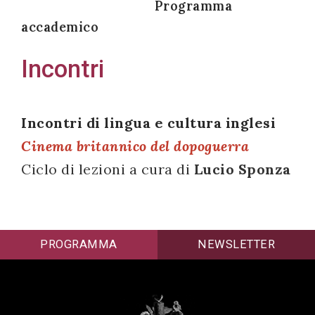
Programma
accademico
Incontri
Acconsento
all'uso dei
miei dati
Incontri di lingua e cultura inglesi
personali in
Cinema britannico del dopoguerra
accordo
Ciclo di lezioni a cura di
Lucio Sponza
con il
decreto
legislativo
196/03
PROGRAMMA
NEWSLETTER
Registrazione
avvenuta con