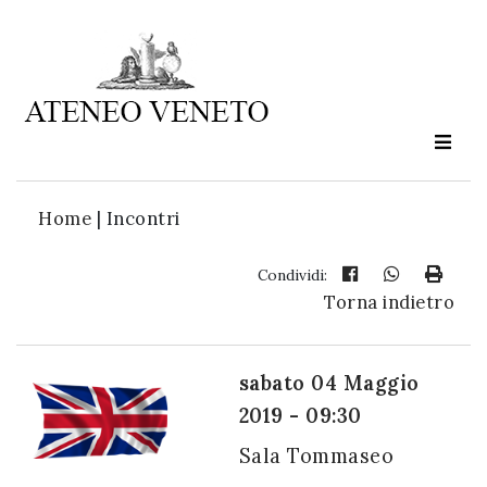
Ateneo
Veneto
è
cultura
Home
|
Incontri
in
movimento
Condividi:
Torna indietro
Iscriviti alla
nostra
sabato 04 Maggio
newsletter:
2019 - 09:30
Sala Tommaseo