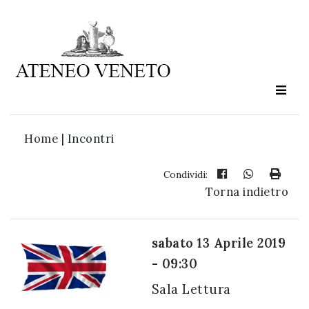
Ateneo
Veneto
è
cultura
Home
|
Incontri
in
movimento
Condividi:
Torna indietro
Iscriviti alla
nostra
sabato 13 Aprile 2019
newsletter:
- 09:30
Sala Lettura