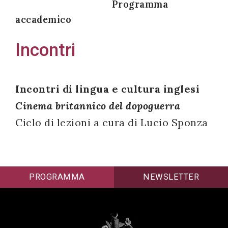
Programma
accademico
Incontri
Acconsento
all'uso dei
miei dati
Incontri di lingua e cultura inglesi
personali in
Cinema britannico del dopoguerra
accordo
Ciclo di lezioni a cura di Lucio Sponza
con il
decreto
legislativo
196/03
PROGRAMMA
NEWSLETTER
Registrazione
avvenuta con