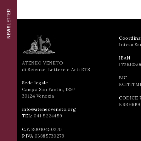
successo!
ISCRIVITI
NEWSLETTER
Coordina
Intesa Sa
IBAN
ATENEO VENETO
IT36J030
di Scienze, Lettere e Arti ETS
BIC
Sede legale
BCITITM
Campo San Fantin, 1897
30124 Venezia
CODICE 
KRRH6B9
info@ateneoveneto.org
TEL:
041 5224459
C.F.
80010450270
P.IVA
03885730279