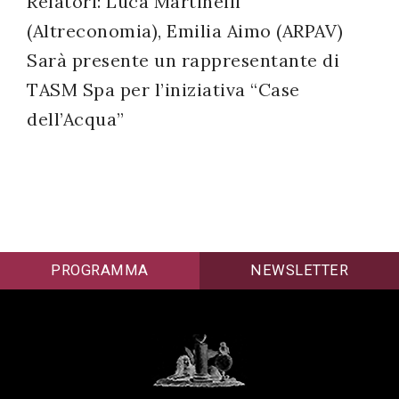
Relatori: Luca Martinelli
successo!
(Altreconomia), Emilia Aimo (ARPAV)
Sarà presente un rappresentante di
TASM Spa per l’iniziativa “Case
dell’Acqua”
PROGRAMMA
NEWSLETTER