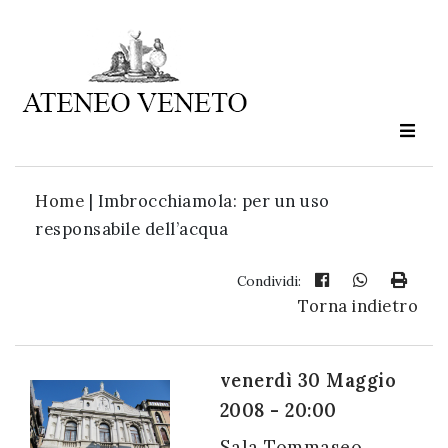
Ateneo
Veneto
è
cultura
Home
|
Imbrocchiamola: per un uso
in
responsabile dell’acqua
movimento
Condividi:
Torna indietro
Iscriviti alla
nostra
newsletter:
venerdì 30 Maggio
2008 - 20:00
Sala Tommaseo