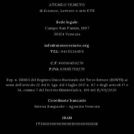
ATENEO VENETO
di Scienze, Lettere e Arti ETS
Sede legale
Campo San Fantin, 1897
30124 Venezia
info@ateneoveneto.org
TEL:
041 5224459
C.F.
80010450270
P.IVA
03885730279
Rep. n. 158803 del Registro Unico Nazionale del Terzo Settore (RUNTS) ai
sensi dell’articolo 22 del D. Lgs. del 3 luglio 2017 n. 117 e degli articoli 17 e
34, comma 7 del Decreto Ministeriale n. 106 del 15/09/2020
Coordinate bancarie
Intesa Sanpaolo - Agenzia Venezia
IBAN
IT36J0306909606100000010138