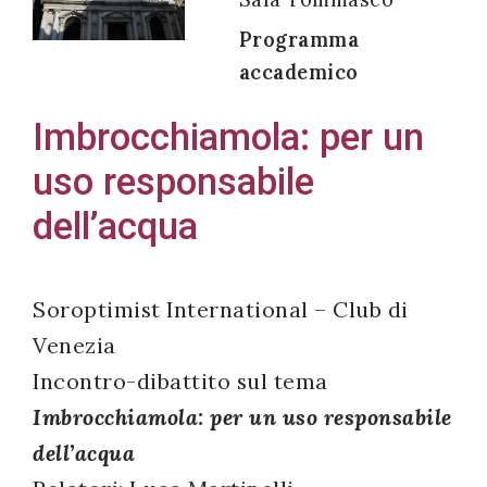
Programma
accademico
Acconsento
Imbrocchiamola: per un
all'uso dei
uso responsabile
miei dati
personali in
dell’acqua
accordo
con il
decreto
Soroptimist International – Club di
legislativo
Venezia
196/03
Incontro-dibattito sul tema
Imbrocchiamola: per un uso responsabile
dell’acqua
Registrazione
avvenuta con