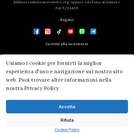
biblioteca@ateneoveneto.org
oppure telefona al numero
041 5224459
Seguici
Iscriviti alla newsletter
Contatti
Usiamo i cookie per fornirti la miglior
Press area
esperienza d'uso e navigazione sul nostro sito
web. Puoi trovare altre informazioni nella
nostra Privacy Policy
Accetta
Rifiuta
© 2026 Ateneo Veneto
|
Informativa Privacy
|
SM Servicematica
Cookie Policy