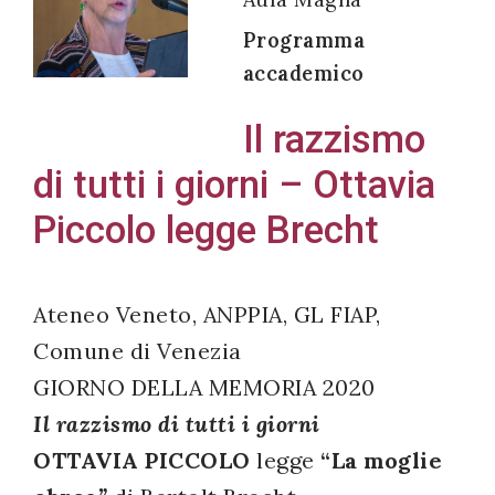
Programma
accademico
Acconsento
Il razzismo
all'uso dei
di tutti i giorni – Ottavia
miei dati
personali in
Piccolo legge Brecht
accordo
con il
decreto
Ateneo Veneto, ANPPIA, GL FIAP,
legislativo
Comune di Venezia
196/03
GIORNO DELLA MEMORIA 2020
Il razzismo di tutti i giorni
OTTAVIA PICCOLO
legge
“La moglie
Registrazione
avvenuta con