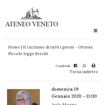
Ateneo
Veneto
è
cultura
Home
|
Il razzismo di tutti i giorni – Ottavia
in
Piccolo legge Brecht
movimento
Condividi:
Torna indietro
Iscriviti alla
nostra
newsletter:
domenica 19
Gennaio 2020 - 11:00
Aula Magna