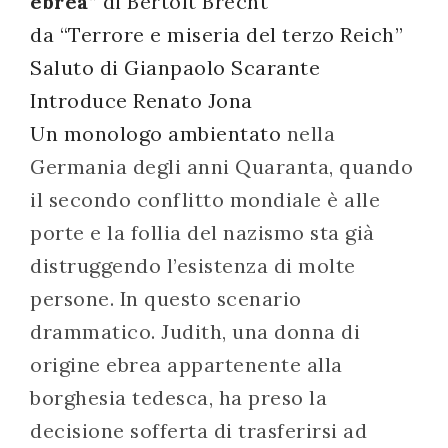
ebrea
”
di Bertolt Brecht
successo!
da “Terrore e miseria del terzo Reich”
Saluto di Gianpaolo Scarante
Introduce Renato Jona
Un monologo ambientato
nella
Germania degli anni Quaranta, quando
il secondo conflitto mondiale è alle
porte e la follia del nazismo sta già
distruggendo l’esistenza di molte
persone. In questo scenario
drammatico. Judith, una donna di
origine ebrea appartenente alla
borghesia tedesca, ha preso la
decisione sofferta di trasferirsi ad