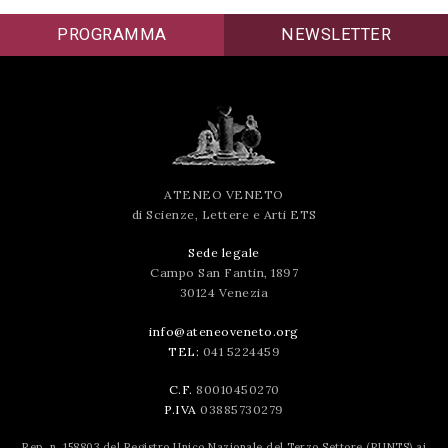
PROGRAMMA
NEWSLETTER
ATENEO VENETO
di Scienze, Lettere e Arti ETS
Sede legale
Campo San Fantin, 1897
30124 Venezia
info@ateneoveneto.org
TEL:
041 5224459
C.F.
80010450270
P.IVA
03885730279
Rep. n. 158803 del Registro Unico Nazionale del Terzo Settore (RUNTS) ai