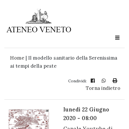
Ateneo
Veneto
è
cultura
Home
|
Il modello sanitario della Serenissima
in
ai tempi della peste
movimento
Condividi:
Torna indietro
Iscriviti alla
nostra
newsletter:
lunedì 22 Giugno
2020 - 08:00
Canale Youtube di