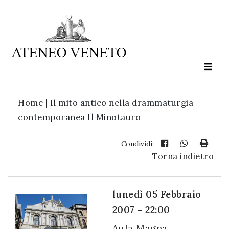
Ateneo
Veneto
è
cultura
Home
|
Il mito antico nella drammaturgia
in
contemporanea Il Minotauro
movimento
Condividi:
Torna indietro
Iscriviti alla
nostra
newsletter:
lunedì 05 Febbraio
2007 - 22:00
Aula Magna