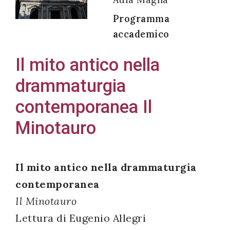
Programma
accademico
Acconsento
Il mito antico nella
all'uso dei
drammaturgia
miei dati
personali in
contemporanea Il
accordo
Minotauro
con il
decreto
legislativo
Il mito antico nella drammaturgia
196/03
contemporanea
Il Minotauro
Registrazione
Lettura di Eugenio Allegri
avvenuta con