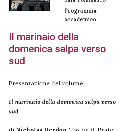
Programma
accademico
Acconsento
Il marinaio della
all'uso dei
domenica salpa verso
miei dati
personali in
sud
accordo
con il
decreto
Presentazione del volume
legislativo
196/03
Il marinaio della domenica salpa verso
sud
Registrazione
di
Nicholas Herdon
(Pasian di Prato,
avvenuta con