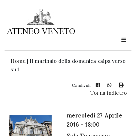
Ateneo
Veneto
è
cultura
Home
|
Il marinaio della domenica salpa verso
in
sud
movimento
Condividi:
Torna indietro
Iscriviti alla
nostra
newsletter:
mercoledì 27 Aprile
2016 - 18:00
Sala Tommaseo