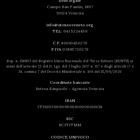
Sede legale
Campo San Fantin, 1897
30124 Venezia
info@ateneoveneto.org
TEL:
041 5224459
C.F.
80010450270
P.IVA
03885730279
Rep. n. 158803 del Registro Unico Nazionale del Terzo Settore (RUNTS) ai
sensi dell’articolo 22 del D. Lgs. del 3 luglio 2017 n. 117 e degli articoli 17 e
34, comma 7 del Decreto Ministeriale n. 106 del 15/09/2020
Coordinate bancarie
Intesa Sanpaolo - Agenzia Venezia
IBAN
IT36J0306909606100000010138
BIC
BCITITMM
CODICE UNIVOCO