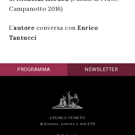
Campanotto 2016)
successo!
L’
autore
conversa con
Enrico
Tantucci
PROGRAMMA
NEWSLETTER
ATENEO VENETO
di Scienze, Lettere e Arti ETS