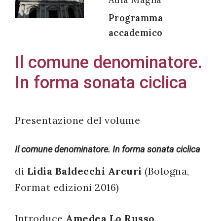
Programma
accademico
Acconsento
Il comune denominatore.
all'uso dei
In forma sonata ciclica
miei dati
personali in
accordo
Presentazione del volume
con il
decreto
Il comune denominatore. In forma sonata ciclica
legislativo
196/03
di
Lidia Baldecchi Arcuri
(Bologna,
Format edizioni 2016)
Registrazione
Introduce
Amedea Lo Russo
.
avvenuta con