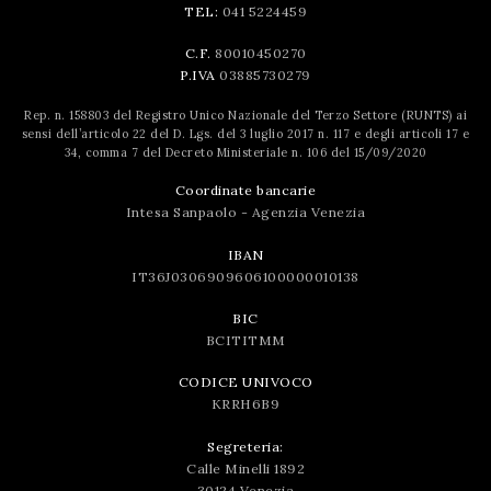
TEL:
041 5224459
C.F.
80010450270
P.IVA
03885730279
Rep. n. 158803 del Registro Unico Nazionale del Terzo Settore (RUNTS) ai
sensi dell’articolo 22 del D. Lgs. del 3 luglio 2017 n. 117 e degli articoli 17 e
34, comma 7 del Decreto Ministeriale n. 106 del 15/09/2020
Coordinate bancarie
Intesa Sanpaolo - Agenzia Venezia
IBAN
IT36J0306909606100000010138
BIC
BCITITMM
CODICE UNIVOCO
KRRH6B9
Segreteria:
Calle Minelli 1892
30124 Venezia