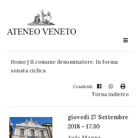
Ateneo
Veneto
è
cultura
Home
|
Il comune denominatore. In forma
in
sonata ciclica
movimento
Condividi:
Torna indietro
Iscriviti alla
nostra
newsletter:
giovedì 27 Settembre
2018 - 17:30
Aula Magna