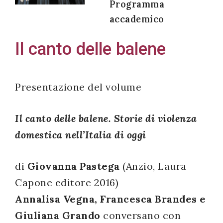
Programma
accademico
Il canto delle balene
Acconsento
all'uso dei
miei dati
Presentazione del volume
personali in
accordo
Il canto delle balene. Storie di violenza
con il
domestica nell’Italia di oggi
decreto
legislativo
di
Giovanna Pastega
(Anzio, Laura
196/03
Capone editore 2016)
Annalisa Vegna, Francesca Brandes e
Registrazione
Giuliana Grando
conversano con
avvenuta con