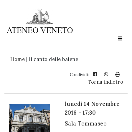
Ateneo
Veneto
è
cultura
Home
|
Il canto delle balene
in
movimento
Condividi:
Torna indietro
Iscriviti alla
nostra
lunedì 14 Novembre
newsletter:
2016 - 17:30
Sala Tommaseo