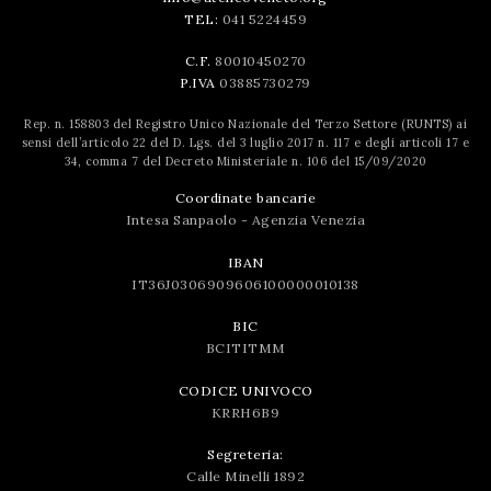
TEL:
041 5224459
C.F.
80010450270
P.IVA
03885730279
Rep. n. 158803 del Registro Unico Nazionale del Terzo Settore (RUNTS) ai
sensi dell’articolo 22 del D. Lgs. del 3 luglio 2017 n. 117 e degli articoli 17 e
34, comma 7 del Decreto Ministeriale n. 106 del 15/09/2020
Coordinate bancarie
Intesa Sanpaolo - Agenzia Venezia
IBAN
IT36J0306909606100000010138
BIC
BCITITMM
CODICE UNIVOCO
KRRH6B9
Segreteria:
Calle Minelli 1892