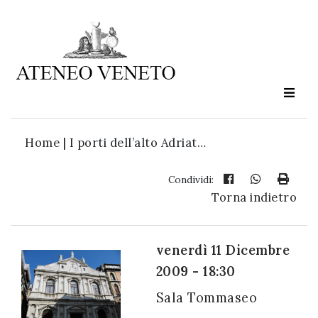
Ateneo
Veneto
è
cultura
Home
|
I porti dell’alto Adriat…
in
movimento
Condividi:
Torna indietro
Iscriviti alla
nostra
venerdì 11 Dicembre
newsletter:
2009 - 18:30
Sala Tommaseo