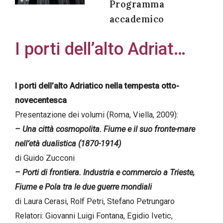
Programma
accademico
I porti dell’alto Adriat…
Acconsento
all'uso dei
miei dati
I porti dell’alto Adriatico nella tempesta otto-
personali in
novecentesca
accordo
Presentazione dei volumi (Roma, Viella, 2009):
con il
– Una città cosmopolita. Fiume e il suo fronte-mare
decreto
nell’età dualistica (1870-1914)
legislativo
di Guido Zucconi
196/03
– Porti di frontiera. Industria e commercio a Trieste,
Fiume e Pola tra le due guerre mondiali
di Laura Cerasi, Rolf Petri, Stefano Petrungaro
Registrazione
Relatori: Giovanni Luigi Fontana, Egidio Ivetic,
avvenuta con