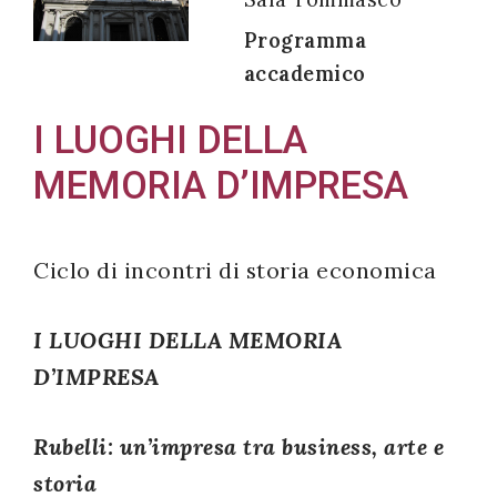
Programma
accademico
Acconsento
I LUOGHI DELLA
all'uso dei
MEMORIA D’IMPRESA
miei dati
personali in
accordo
Ciclo di incontri di storia economica
con il
decreto
I LUOGHI DELLA MEMORIA
legislativo
196/03
D’IMPRESA
Rubelli: un’impresa tra business, arte e
Registrazione
storia
avvenuta con