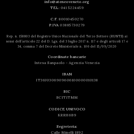
info@ateneoveneto.org
TEL:
041 5224459
C.F.
80010450270
P.IVA
03885730279
Rep. n. 158803 del Registro Unico Nazionale del Terzo Settore (RUNTS) ai
sensi dell’articolo 22 del D. Lgs. del 3 luglio 2017 n. 117 e degli articoli 17 e
34, comma 7 del Decreto Ministeriale n. 106 del 15/09/2020
Coordinate bancarie
Intesa Sanpaolo - Agenzia Venezia
IBAN
IT36J0306909606100000010138
BIC
BCITITMM
CODICE UNIVOCO
KRRH6B9
Segreteria:
Calle Minelli 1892