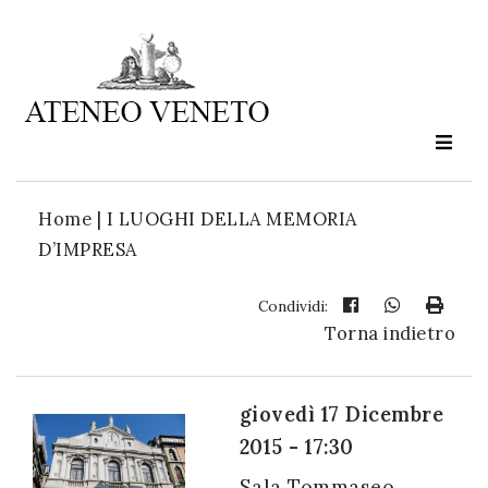
Ateneo
Veneto
è
cultura
Home
|
I LUOGHI DELLA MEMORIA
in
D’IMPRESA
movimento
Condividi:
Torna indietro
Iscriviti alla
nostra
newsletter:
giovedì 17 Dicembre
2015 - 17:30
Sala Tommaseo