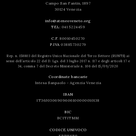
Campo San Fantin, 1897
30124 Venezia
info@ateneoveneto.org
TEL:
041 5224459
C.F.
80010450270
P.IVA
03885730279
Rep. n. 158803 del Registro Unico Nazionale del Terzo Settore (RUNTS) ai
sensi dell’articolo 22 del D. Lgs. del 3 luglio 2017 n. 117 e degli articoli 17 e
34, comma 7 del Decreto Ministeriale n. 106 del 15/09/2020
Coordinate bancarie
Intesa Sanpaolo - Agenzia Venezia
IBAN
IT36J0306909606100000010138
BIC
BCITITMM
CODICE UNIVOCO
KRRH6B9