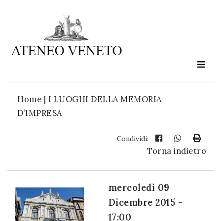
Ateneo
Veneto
è
cultura
Home
|
I LUOGHI DELLA MEMORIA
in
D’IMPRESA
movimento
Condividi:
Torna indietro
Iscriviti alla
nostra
newsletter:
mercoledì 09
Dicembre 2015 -
17:00