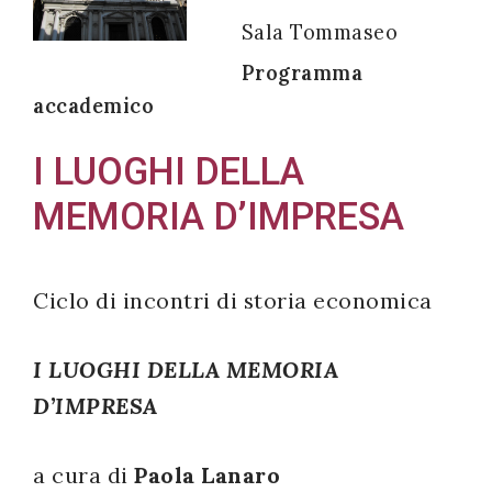
Sala Tommaseo
Programma
accademico
Acconsento
all'uso dei
I LUOGHI DELLA
miei dati
MEMORIA D’IMPRESA
personali in
accordo
con il
Ciclo di incontri di storia economica
decreto
legislativo
I LUOGHI DELLA MEMORIA
196/03
D’IMPRESA
Registrazione
a cura di
Paola Lanaro
avvenuta con