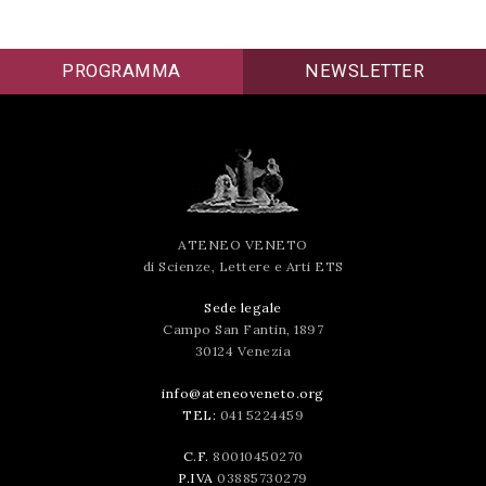
PROGRAMMA
NEWSLETTER
ATENEO VENETO
di Scienze, Lettere e Arti ETS
Sede legale
Campo San Fantin, 1897
30124 Venezia
info@ateneoveneto.org
TEL:
041 5224459
C.F.
80010450270
P.IVA
03885730279