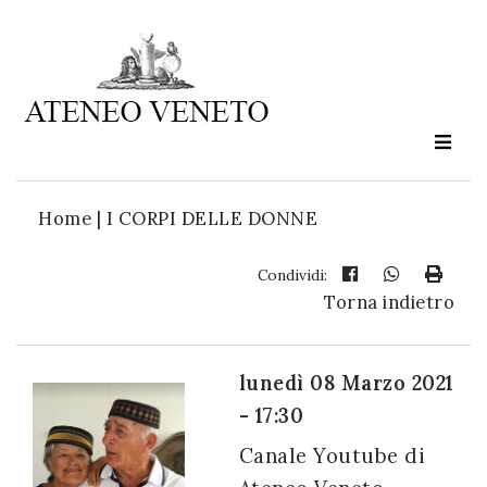
Ateneo
Veneto
è
cultura
Home
|
I CORPI DELLE DONNE
in
movimento
Condividi:
Torna indietro
Iscriviti alla
nostra
lunedì 08 Marzo 2021
newsletter:
- 17:30
Canale Youtube di