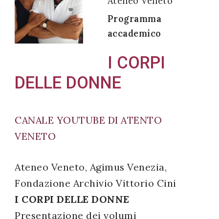
Ateneo Veneto
Programma
accademico
Acconsento
I CORPI
all'uso dei
DELLE DONNE
miei dati
personali in
accordo
CANALE YOUTUBE DI ATENTO
con il
VENETO
decreto
legislativo
196/03
Ateneo Veneto, Agimus Venezia,
Fondazione Archivio Vittorio Cini
I CORPI DELLE DONNE
Registrazione
Presentazione dei volumi
avvenuta con