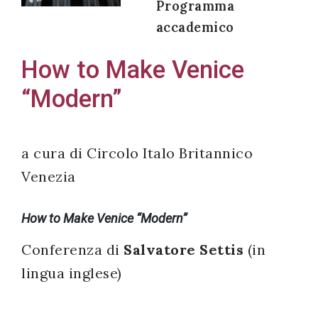
Programma
accademico
How to Make Venice
Acconsento
“Modern”
all'uso dei
miei dati
personali in
a cura di Circolo Italo Britannico
accordo
Venezia
con il
decreto
How to Make Venice “Modern”
legislativo
196/03
Conferenza di
Salvatore Settis
(in
lingua inglese)
Registrazione
avvenuta con