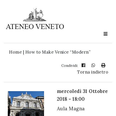
Ateneo
Veneto
è
cultura
Home
|
How to Make Venice “Modern”
in
movimento
Condividi:
Torna indietro
Iscriviti alla
nostra
mercoledì 31 Ottobre
newsletter:
2018 - 18:00
Aula Magna