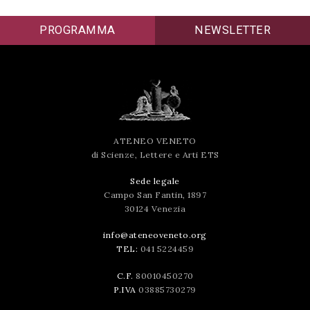
successo!
PROGRAMMA
NEWSLETTER
ATENEO VENETO
di Scienze, Lettere e Arti ETS
Sede legale
Campo San Fantin, 1897
30124 Venezia
info@ateneoveneto.org
TEL:
041 5224459
C.F.
80010450270
P.IVA
03885730279