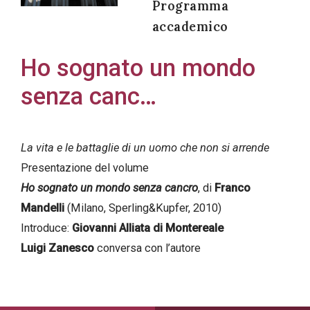
Programma
accademico
Ho sognato un mondo
Acconsento
senza canc…
all'uso dei
miei dati
personali in
La vita e le battaglie di un uomo che non si arrende
accordo
Presentazione del volume
con il
Ho sognato un mondo senza cancro
, di
Franco
decreto
Mandelli
(Milano, Sperling&Kupfer, 2010)
legislativo
Introduce:
Giovanni Alliata di Montereale
196/03
Luigi Zanesco
conversa con l’autore
Registrazione
avvenuta con