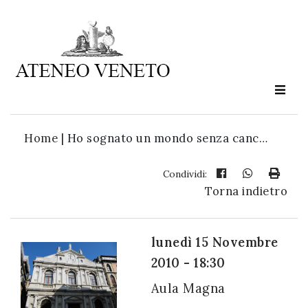
Ateneo
Veneto
è
cultura
Home
|
Ho sognato un mondo senza canc…
in
movimento
Condividi:
Torna indietro
Iscriviti alla
nostra
lunedì 15 Novembre
newsletter:
2010 - 18:30
Aula Magna