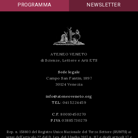
PROGRAMMA
NEWSLETTER
successo!
ATENEO VENETO
di Scienze, Lettere e Arti ETS
Sede legale
Campo San Fantin, 1897
30124 Venezia
info@ateneoveneto.org
TEL:
041 5224459
C.F.
80010450270
P.IVA
03885730279
Rep. n. 158803 del Registro Unico Nazionale del Terzo Settore (RUNTS) ai
sensi dell’articolo 22 del D. Lgs. del 3 luglio 2017 n. 117 e degli articoli 17 e