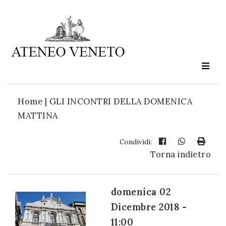
Ateneo
Veneto
è
cultura
Home
|
GLI INCONTRI DELLA DOMENICA
in
MATTINA
movimento
Condividi:
Torna indietro
Iscriviti alla
nostra
newsletter:
domenica 02
Dicembre 2018 -
11:00