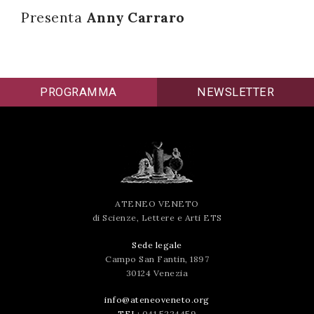
Presenta
Anny Carraro
successo!
PROGRAMMA
NEWSLETTER
ATENEO VENETO
di Scienze, Lettere e Arti ETS
Sede legale
Campo San Fantin, 1897
30124 Venezia
info@ateneoveneto.org
TEL:
041 5224459