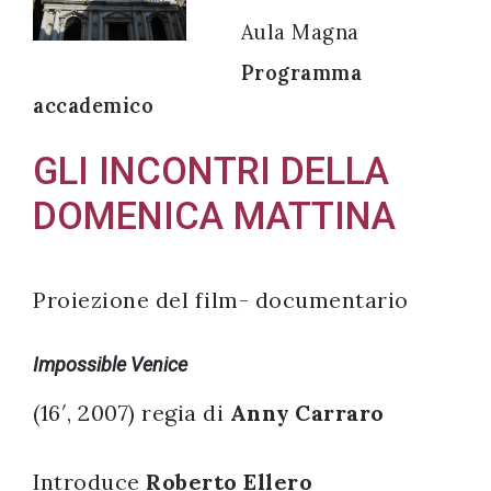
Aula Magna
Programma
accademico
Acconsento
all'uso dei
GLI INCONTRI DELLA
miei dati
DOMENICA MATTINA
personali in
accordo
con il
Proiezione del film- documentario
decreto
legislativo
Impossible Venice
196/03
(16′, 2007) regia di
Anny Carraro
Registrazione
Introduce
Roberto Ellero
avvenuta con