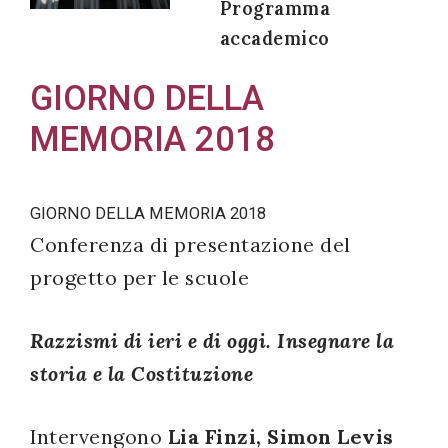
Programma
accademico
GIORNO DELLA
Acconsento
MEMORIA 2018
all'uso dei
miei dati
personali in
GIORNO DELLA MEMORIA 2018
accordo
Conferenza di presentazione del
con il
progetto per le scuole
decreto
legislativo
196/03
Razzismi di ieri e di oggi. Insegnare la
storia e la Costituzione
Registrazione
Intervengono
Lia Finzi, Simon Levis
avvenuta con