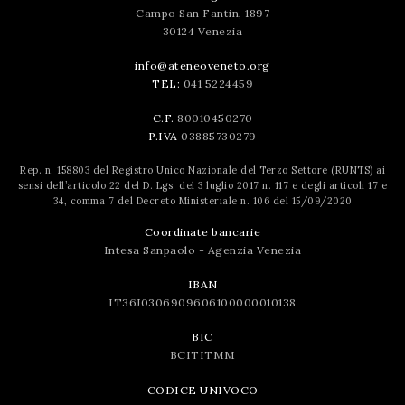
Campo San Fantin, 1897
30124 Venezia
info@ateneoveneto.org
TEL:
041 5224459
C.F.
80010450270
P.IVA
03885730279
Rep. n. 158803 del Registro Unico Nazionale del Terzo Settore (RUNTS) ai
sensi dell’articolo 22 del D. Lgs. del 3 luglio 2017 n. 117 e degli articoli 17 e
34, comma 7 del Decreto Ministeriale n. 106 del 15/09/2020
Coordinate bancarie
Intesa Sanpaolo - Agenzia Venezia
IBAN
IT36J0306909606100000010138
BIC
BCITITMM
CODICE UNIVOCO