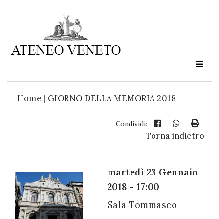
Ateneo
Veneto
è
cultura
Home
|
GIORNO DELLA MEMORIA 2018
in
movimento
Condividi:
Torna indietro
Iscriviti alla
nostra
martedì 23 Gennaio
newsletter:
2018 - 17:00
Sala Tommaseo