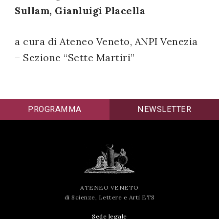
Sullam, Gianluigi Placella
successo!
a cura di Ateneo Veneto, ANPI Venezia
– Sezione “Sette Martiri”
PROGRAMMA
NEWSLETTER
ATENEO VENETO
di Scienze, Lettere e Arti ETS
Sede legale