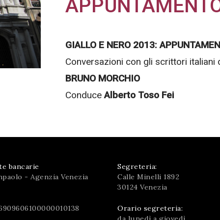
APPUNTAMENTO
GIALLO E NERO 2013: APPUNTAME
Conversazioni con gli scrittori italiani
BRUNO MORCHIO
Conduce
Alberto Toso Fei
te bancarie
Segreteria:
npaolo - Agenzia Venezia
Calle Minelli 1892
30124 Venezia
6909606100000010138
Orario segreteria:
da lunedì a giovedì