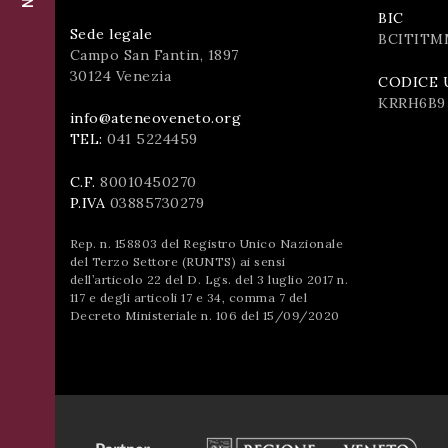
successo!
BIC
ISCRIVITI
Sede legale
BCITITM
Campo San Fantin, 1897
30124 Venezia
CODICE 
KRRH6B9
info@ateneoveneto.org
TEL:
041 5224459
C.F.
80010450270
P.IVA
03885730279
Rep. n. 158803 del Registro Unico Nazionale
del Terzo Settore (RUNTS) ai sensi
dell’articolo 22 del D. Lgs. del 3 luglio 2017 n.
117 e degli articoli 17 e 34, comma 7 del
Decreto Ministeriale n. 106 del 15/09/2020