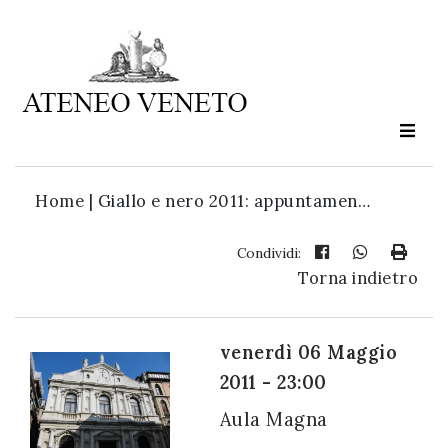
Ateneo
Veneto
è
cultura
Home
|
Giallo e nero 2011: appuntamen…
in
movimento
Condividi:
Torna indietro
Iscriviti alla
nostra
venerdì 06 Maggio
newsletter:
2011 - 23:00
Aula Magna