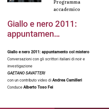
Programma
accademico
Giallo e nero 2011:
Acconsento
appuntamen…
all'uso dei
miei dati
personali in
Giallo e nero 2011: appuntamento col mistero
accordo
Conversazioni con gli scrittori italiani di noir e
con il
investigazione
decreto
GAETANO SAVATTERI
legislativo
con un contributo video di
Andrea Camilleri
196/03
Conduce
Alberto Toso Fei
Registrazione
avvenuta con