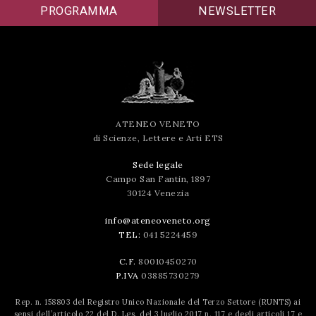
PROGRAMMA
NEWSLETTER
successo!
ATENEO VENETO
di Scienze, Lettere e Arti ETS
Sede legale
Campo San Fantin, 1897
30124 Venezia
info@ateneoveneto.org
TEL:
041 5224459
C.F.
80010450270
P.IVA
03885730279
Rep. n. 158803 del Registro Unico Nazionale del Terzo Settore (RUNTS) ai
sensi dell’articolo 22 del D. Lgs. del 3 luglio 2017 n. 117 e degli articoli 17 e