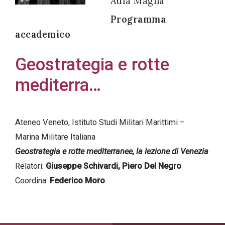
Aula Magna
Programma
accademico
Acconsento
Geostrategia e rotte
all'uso dei
mediterra…
miei dati
personali in
accordo
Ateneo Veneto, Istituto Studi Militari Marittimi –
con il
Marina Militare Italiana
decreto
Geostrategia e rotte mediterranee, la lezione di Venezia
legislativo
Relatori:
Giuseppe Schivardi, Piero Del Negro
196/03
Coordina:
Federico Moro
Registrazione
avvenuta con