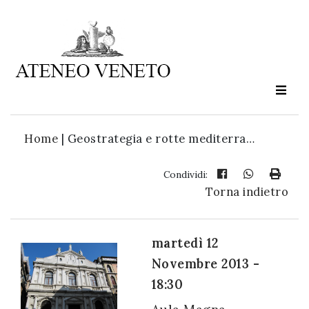
Ateneo
Veneto
è
cultura
Home
|
Geostrategia e rotte mediterra…
in
movimento
Condividi:
Torna indietro
Iscriviti alla
nostra
martedì 12
newsletter:
Novembre 2013 -
18:30