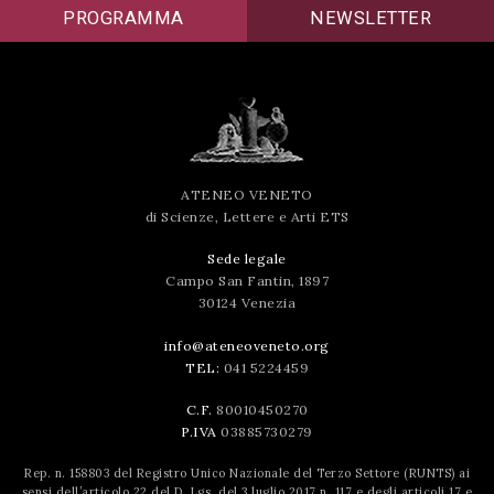
PROGRAMMA
NEWSLETTER
successo!
ATENEO VENETO
di Scienze, Lettere e Arti ETS
Sede legale
Campo San Fantin, 1897
30124 Venezia
info@ateneoveneto.org
TEL:
041 5224459
C.F.
80010450270
P.IVA
03885730279
Rep. n. 158803 del Registro Unico Nazionale del Terzo Settore (RUNTS) ai
sensi dell’articolo 22 del D. Lgs. del 3 luglio 2017 n. 117 e degli articoli 17 e