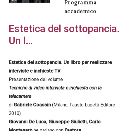
Programma
accademico
Estetica del sottopancia.
Acconsento
Un l…
all'uso dei
miei dati
personali in
Estetica del sottopancia. Un libro per realizzare
accordo
interviste e inchieste TV
con il
Presentazione del volume
decreto
Tecniche di video intervista e inchiesta con la
legislativo
telecamera
196/03
di
Gabriele Coassin
(Milano, Fausto Lupetti Editore
2010)
Giovanni De Luca, Giuseppe Giulietti, Carlo
Registrazione
Montanaro
ne parlano con
l’autore
avvenuta con