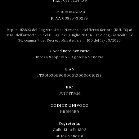
TEL:
041 5224459
C.F.
80010450270
P.IVA
03885730279
Rep. n. 158803 del Registro Unico Nazionale del Terzo Settore (RUNTS) ai
sensi dell’articolo 22 del D. Lgs. del 3 luglio 2017 n. 117 e degli articoli 17 e
34, comma 7 del Decreto Ministeriale n. 106 del 15/09/2020
Coordinate bancarie
Intesa Sanpaolo - Agenzia Venezia
IBAN
IT36J0306909606100000010138
BIC
BCITITMM
CODICE UNIVOCO
KRRH6B9
Segreteria:
Calle Minelli 1892
30124 Venezia