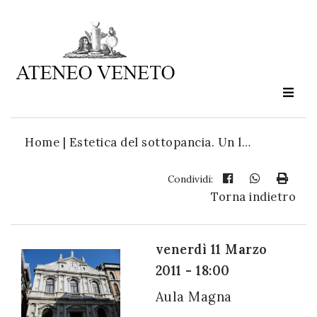
Ateneo
Veneto
è
cultura
Home
|
Estetica del sottopancia. Un l…
in
movimento
Condividi:
Torna indietro
Iscriviti alla
nostra
venerdì 11 Marzo
newsletter:
2011 - 18:00
Aula Magna