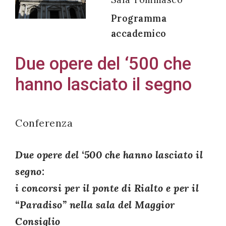
Programma
accademico
Acconsento
Due opere del ‘500 che
all'uso dei
hanno lasciato il segno
miei dati
personali in
accordo
Conferenza
con il
decreto
Due opere del ‘500 che hanno lasciato il
legislativo
196/03
segno:
i concorsi per il ponte di Rialto e per il
“Paradiso” nella sala del Maggior
Registrazione
Consiglio
avvenuta con