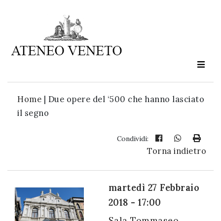
Ateneo
Veneto
è
cultura
Home
|
Due opere del ‘500 che hanno lasciato
in
il segno
movimento
Condividi:
Torna indietro
Iscriviti alla
nostra
newsletter:
martedì 27 Febbraio
2018 - 17:00
Sala Tommaseo