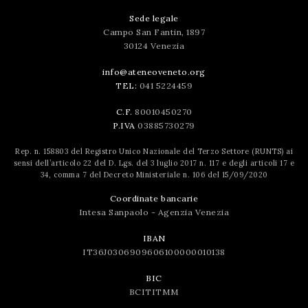
Sede legale
Campo San Fantin, 1897
30124 Venezia
info@ateneoveneto.org
TEL:
041 5224459
C.F.
80010450270
P.IVA
03885730279
Rep. n. 158803 del Registro Unico Nazionale del Terzo Settore (RUNTS) ai
sensi dell’articolo 22 del D. Lgs. del 3 luglio 2017 n. 117 e degli articoli 17 e
34, comma 7 del Decreto Ministeriale n. 106 del 15/09/2020
Coordinate bancarie
Intesa Sanpaolo - Agenzia Venezia
IBAN
IT36J0306909606100000010138
BIC
BCITITMM