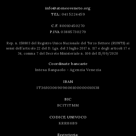
info@ateneoveneto.org
TEL:
041 5224459
C.F.
80010450270
P.IVA
03885730279
Rep. n. 158803 del Registro Unico Nazionale del Terzo Settore (RUNTS) ai
sensi dell’articolo 22 del D. Lgs. del 3 luglio 2017 n. 117 e degli articoli 17 e
34, comma 7 del Decreto Ministeriale n. 106 del 15/09/2020
Coordinate bancarie
Intesa Sanpaolo - Agenzia Venezia
IBAN
IT36J0306909606100000010138
BIC
BCITITMM
CODICE UNIVOCO
KRRH6B9
Segreteria: