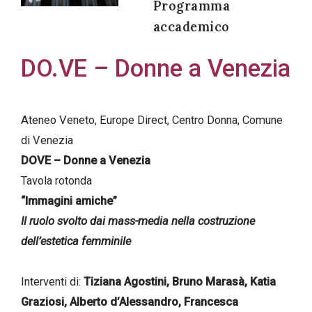
Programma
accademico
DO.VE – Donne a Venezia
Acconsento
all'uso dei
miei dati
Ateneo Veneto, Europe Direct, Centro Donna, Comune
personali in
di Venezia
accordo
DOVE – Donne a Venezia
con il
Tavola rotonda
decreto
“Immagini amiche”
legislativo
Il ruolo svolto dai mass-media nella costruzione
196/03
dell’estetica femminile
Interventi di:
Tiziana Agostini, Bruno Marasà, Katia
Registrazione
Graziosi, Alberto d’Alessandro, Francesca
avvenuta con