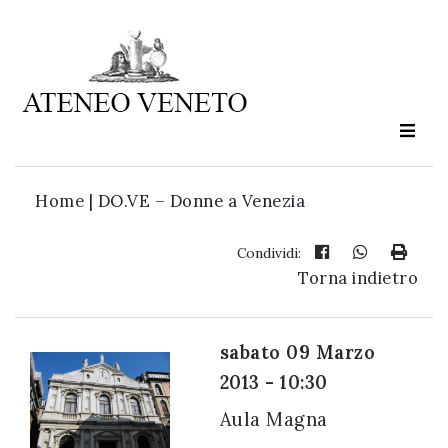
Ateneo
Veneto
è
cultura
Home
|
DO.VE – Donne a Venezia
in
movimento
Condividi:
Torna indietro
Iscriviti alla
nostra
sabato 09 Marzo
newsletter:
2013 - 10:30
Aula Magna