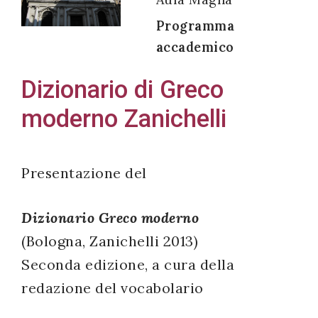
Programma
accademico
Acconsento
Dizionario di Greco
all'uso dei
moderno Zanichelli
miei dati
personali in
accordo
Presentazione del
con il
decreto
Dizionario Greco moderno
legislativo
196/03
(Bologna, Zanichelli 2013)
Seconda edizione, a cura della
redazione del vocabolario
Registrazione
avvenuta con