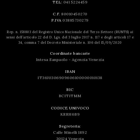
TEL:
041 5224459
C.F.
80010450270
P.IVA
03885730279
Rep. n. 158803 del Registro Unico Nazionale del Terzo Settore (RUNTS) ai
sensi dell’articolo 22 del D. Lgs. del 3 luglio 2017 n. 117 e degli articoli 17 e
34, comma 7 del Decreto Ministeriale n. 106 del 15/09/2020
Coordinate bancarie
Intesa Sanpaolo - Agenzia Venezia
IBAN
IT36J0306909606100000010138
BIC
BCITITMM
CODICE UNIVOCO
KRRH6B9
Segreteria:
Calle Minelli 1892
30124 Venezia