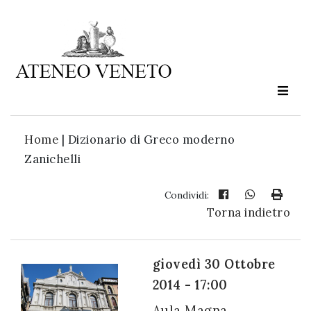
Ateneo
Veneto
è
cultura
Home
|
Dizionario di Greco moderno
in
Zanichelli
movimento
Condividi:
Torna indietro
Iscriviti alla
nostra
newsletter:
giovedì 30 Ottobre
2014 - 17:00
Aula Magna