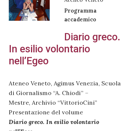
Programma
accademico
Acconsento
Diario greco.
all'uso dei
In esilio volontario
miei dati
personali in
nell’Egeo
accordo
con il
decreto
Ateneo Veneto, Agimus Venezia, Scuola
legislativo
di Giornalismo “A. Chiodi” –
196/03
Mestre, Archivio “VittorioCini”
Presentazione del volume
Diario greco. In esilio volontario
Registrazione
avvenuta con