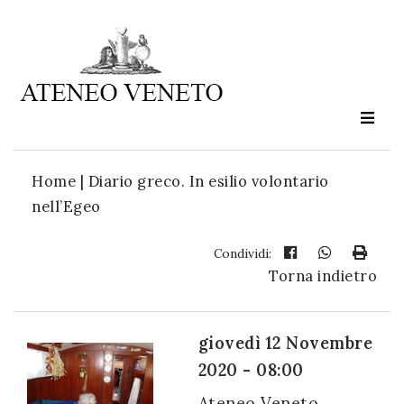
Ateneo
Veneto
è
cultura
Home
|
Diario greco. In esilio volontario
in
nell’Egeo
movimento
Condividi:
Torna indietro
Iscriviti alla
nostra
newsletter:
giovedì 12 Novembre
2020 - 08:00
Ateneo Veneto