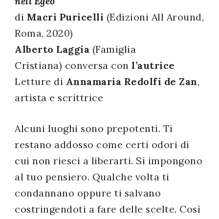
nell’Egeo
successo!
di
Macri Puricelli
(Edizioni All Around,
Roma, 2020)
Alberto Laggia
(Famiglia
Cristiana) conversa con
l’autrice
Letture di
Annamaria Redolfi de Zan
,
artista e scrittrice
Alcuni luoghi sono prepotenti. Ti
restano addosso come certi odori di
cui non riesci a liberarti. Si impongono
al tuo pensiero. Qualche volta ti
condannano oppure ti salvano
costringendoti a fare delle scelte. Così