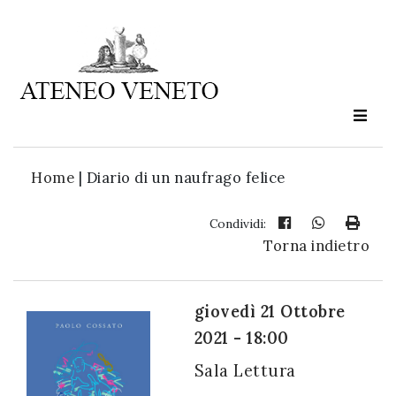
Ateneo
Veneto
è
cultura
Home
|
Diario di un naufrago felice
in
movimento
Condividi:
Torna indietro
Iscriviti alla
nostra
giovedì 21 Ottobre
newsletter:
2021 - 18:00
Sala Lettura