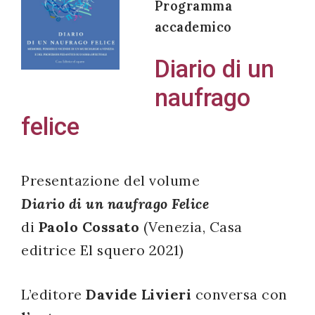
Programma
accademico
Diario di un
Acconsento
naufrago
all'uso dei
miei dati
felice
personali in
accordo
con il
Presentazione del volume
decreto
Diario di un naufrago Felice
legislativo
di
Paolo Cossato
(Venezia, Casa
196/03
editrice El squero 2021)
L’editore
Davide Livieri
conversa con
Registrazione
avvenuta con