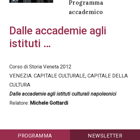
Programma
accademico
Dalle accademie agli
Acconsento
istituti …
all'uso dei
miei dati
personali in
Corso di Storia Veneta 2012
accordo
VENEZIA: CAPITALE CULTURALE, CAPITALE DELLA
con il
CULTURA
decreto
Dalle accademie agli istituti culturali napoleonici
legislativo
Relatore:
Michele Gottardi
196/03
Registrazione
PROGRAMMA
NEWSLETTER
avvenuta con