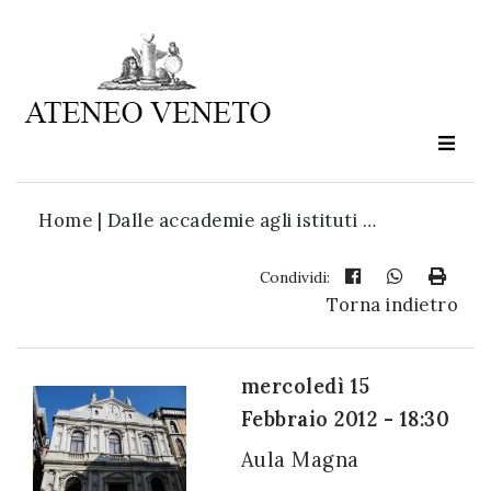
Ateneo
Veneto
è
cultura
Home
|
Dalle accademie agli istituti …
in
movimento
Condividi:
Torna indietro
Iscriviti alla
nostra
mercoledì 15
newsletter:
Febbraio 2012 - 18:30
Aula Magna