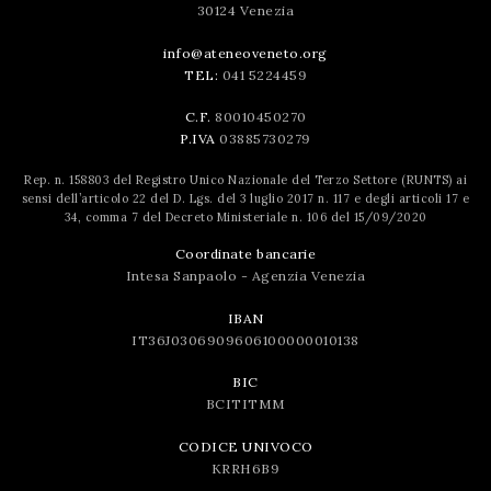
30124 Venezia
info@ateneoveneto.org
TEL:
041 5224459
C.F.
80010450270
P.IVA
03885730279
Rep. n. 158803 del Registro Unico Nazionale del Terzo Settore (RUNTS) ai
sensi dell’articolo 22 del D. Lgs. del 3 luglio 2017 n. 117 e degli articoli 17 e
34, comma 7 del Decreto Ministeriale n. 106 del 15/09/2020
Coordinate bancarie
Intesa Sanpaolo - Agenzia Venezia
IBAN
IT36J0306909606100000010138
BIC
BCITITMM
CODICE UNIVOCO
KRRH6B9