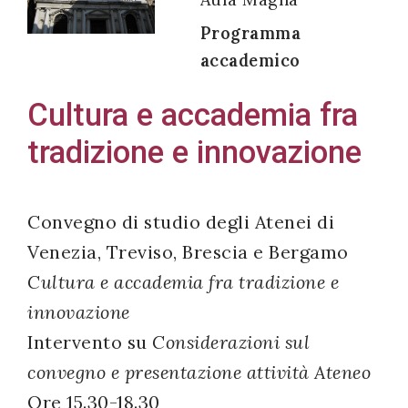
Programma
accademico
Acconsento
Cultura e accademia fra
all'uso dei
tradizione e innovazione
miei dati
personali in
accordo
Convegno di studio degli Atenei di
con il
Venezia, Treviso, Brescia e Bergamo
decreto
Cultura e accademia fra tradizione e
legislativo
196/03
innovazione
Intervento su
Considerazioni sul
convegno e presentazione attività Ateneo
Registrazione
Ore 15.30-18.30
avvenuta con