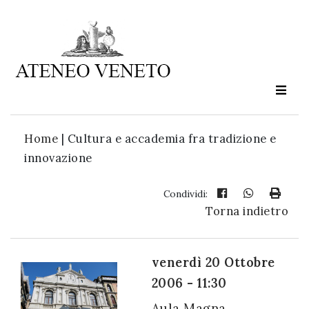
Ateneo
Veneto
è
cultura
Home
|
Cultura e accademia fra tradizione e
in
innovazione
movimento
Condividi:
Torna indietro
Iscriviti alla
nostra
newsletter:
venerdì 20 Ottobre
2006 - 11:30
Aula Magna