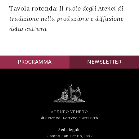
Tavola rotonda:
Il ruolo degli Atenei di
successo!
tradizione nella produzione e diffusione
della cultura
PROGRAMMA
NEWSLETTER
ATENEO VENETO
di Scienze, Lettere e Arti ETS
Sede legale
Campo San Fantin, 1897