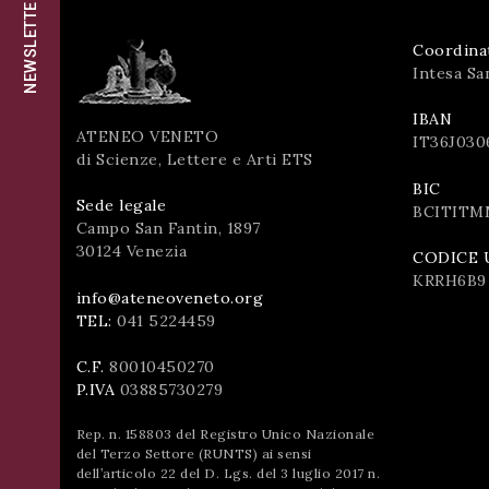
NEWSLETTER
successo!
ISCRIVITI
Coordina
Intesa Sa
IBAN
ATENEO VENETO
IT36J030
di Scienze, Lettere e Arti ETS
BIC
Sede legale
BCITITM
Campo San Fantin, 1897
30124 Venezia
CODICE 
KRRH6B9
info@ateneoveneto.org
TEL:
041 5224459
C.F.
80010450270
P.IVA
03885730279
Rep. n. 158803 del Registro Unico Nazionale
del Terzo Settore (RUNTS) ai sensi
dell’articolo 22 del D. Lgs. del 3 luglio 2017 n.