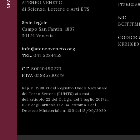
successo!
ATENEO VENETO
IT36J030
di Scienze, Lettere e Arti ETS
ISCRIVITI
BIC
Sede legale
BCITITM
Campo San Fantin, 1897
30124 Venezia
CODICE 
KRRH6B9
info@ateneoveneto.org
TEL:
041 5224459
C.F.
80010450270
P.IVA
03885730279
Rep. n. 158803 del Registro Unico Nazionale
del Terzo Settore (RUNTS) ai sensi
dell’articolo 22 del D. Lgs. del 3 luglio 2017 n.
117 e degli articoli 17 e 34, comma 7 del
Decreto Ministeriale n. 106 del 15/09/2020