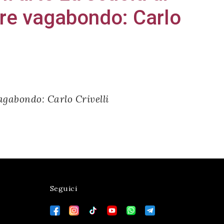
ore vagabondo: Carlo
agabondo: Carlo Crivelli
Seguici