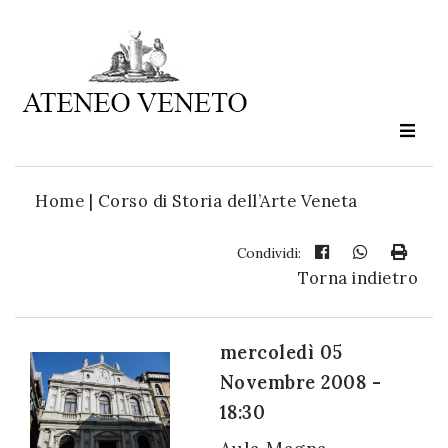
Ateneo
Veneto
è
cultura
Home
|
Corso di Storia dell’Arte Veneta
in
movimento
Condividi:
Torna indietro
Iscriviti alla
nostra
mercoledì 05
newsletter:
Novembre 2008 -
18:30