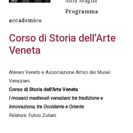
Aula Magna
Programma
accademico
Acconsento
Corso di Storia dell’Arte
all'uso dei
Veneta
miei dati
personali in
accordo
Ateneo Veneto e Associazione Amici dei Musei
con il
Veneziani
decreto
Corso di Storia dell’Arte Veneta
legislativo
I mosaici medievali veneziani tra tradizione e
196/03
innovazione, tra Occidente e Oriente
Relatore: Fulvio Zuliani
Registrazione
avvenuta con