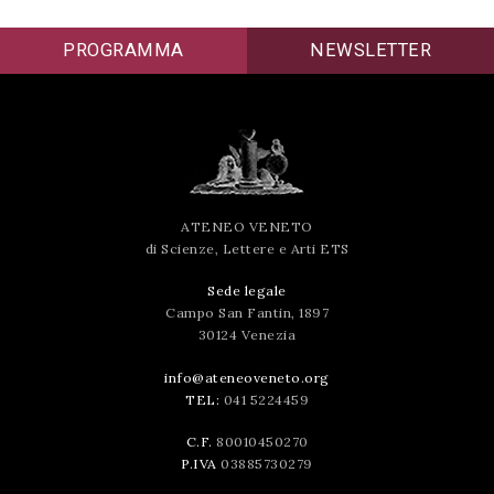
successo!
PROGRAMMA
NEWSLETTER
ATENEO VENETO
di Scienze, Lettere e Arti ETS
Sede legale
Campo San Fantin, 1897
30124 Venezia
info@ateneoveneto.org
TEL:
041 5224459
C.F.
80010450270
P.IVA
03885730279