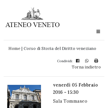
Ateneo
Veneto
è
cultura
Home
|
Corso di Storia del Diritto veneziano
in
movimento
Condividi:
Torna indietro
Iscriviti alla
nostra
venerdì 05 Febbraio
newsletter:
2016 - 15:30
Sala Tommaseo