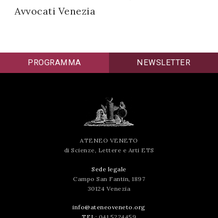
Avvocati Venezia
successo!
PROGRAMMA
NEWSLETTER
ATENEO VENETO
di Scienze, Lettere e Arti ETS
Sede legale
Campo San Fantin, 1897
30124 Venezia
info@ateneoveneto.org
TEL:
041 5224459