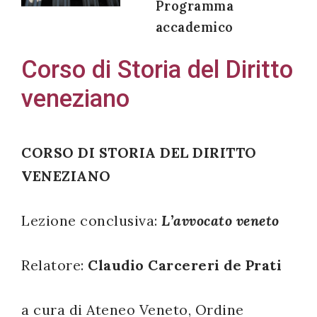
Programma
accademico
Corso di Storia del Diritto
Acconsento
veneziano
all'uso dei
miei dati
personali in
CORSO DI STORIA DEL DIRITTO
accordo
VENEZIANO
con il
decreto
legislativo
Lezione conclusiva:
L’avvocato veneto
196/03
Relatore:
Claudio Carcereri de Prati
Registrazione
a cura di Ateneo Veneto, Ordine
avvenuta con