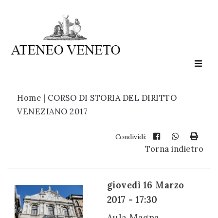
Ateneo
Veneto
è
cultura
Home
|
CORSO DI STORIA DEL DIRITTO
in
VENEZIANO 2017
movimento
Condividi:
Torna indietro
Iscriviti alla
nostra
newsletter:
giovedì 16 Marzo
2017 - 17:30
Aula Magna