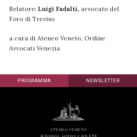
Relatore:
Luigi Fadalti,
avvocato del
successo!
Foro di Treviso
a cura di Ateneo Veneto, Ordine
Avvocati Venezia
PROGRAMMA
NEWSLETTER
ATENEO VENETO
di Scienze, Lettere e Arti ETS