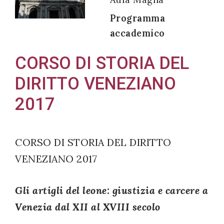
Programma
accademico
Acconsento
CORSO DI STORIA DEL
all'uso dei
DIRITTO VENEZIANO
miei dati
personali in
2017
accordo
con il
decreto
CORSO DI STORIA DEL DIRITTO
legislativo
VENEZIANO 2017
196/03
Gli artigli del leone: giustizia e carcere a
Venezia dal XII al XVIII secolo
Registrazione
avvenuta con