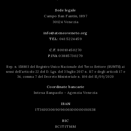
Sede legale
Campo San Fantin, 1897
30124 Venezia
info@ateneoveneto.org
TEL:
041 5224459
C.F.
80010450270
P.IVA
03885730279
Rep. n. 158803 del Registro Unico Nazionale del Terzo Settore (RUNTS) ai
sensi dell’articolo 22 del D. Lgs. del 3 luglio 2017 n. 117 e degli articoli 17 e
34, comma 7 del Decreto Ministeriale n. 106 del 15/09/2020
Coordinate bancarie
Intesa Sanpaolo - Agenzia Venezia
IBAN
IT36J0306909606100000010138
BIC
BCITITMM