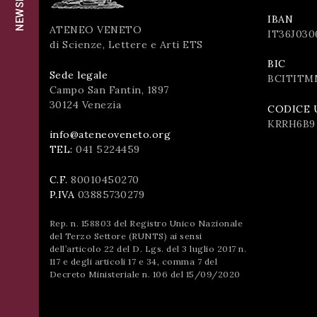
successo!
IBAN
ISCRIVITI
ATENEO VENETO
IT36J030
di Scienze, Lettere e Arti ETS
BIC
Sede legale
BCITITM
Campo San Fantin, 1897
30124 Venezia
CODICE 
KRRH6B9
info@ateneoveneto.org
TEL:
041 5224459
C.F.
80010450270
P.IVA
03885730279
Rep. n. 158803 del Registro Unico Nazionale
del Terzo Settore (RUNTS) ai sensi
dell’articolo 22 del D. Lgs. del 3 luglio 2017 n.
117 e degli articoli 17 e 34, comma 7 del
Decreto Ministeriale n. 106 del 15/09/2020