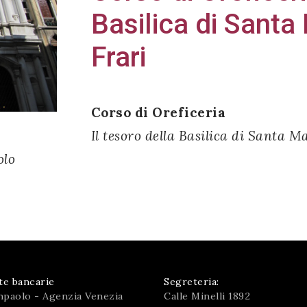
Basilica di Santa
Frari
Corso di Oreficeria
Il tesoro della Basilica di Santa M
olo
te bancarie
Segreteria:
npaolo - Agenzia Venezia
Calle Minelli 1892