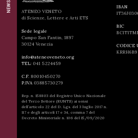
successo!
IBAN
ISCRIVITI
ATENEO VENETO
IT36J030
di Scienze, Lettere e Arti ETS
BIC
Sede legale
BCITITM
Campo San Fantin, 1897
30124 Venezia
CODICE 
KRRH6B9
info@ateneoveneto.org
TEL:
041 5224459
C.F.
80010450270
P.IVA
03885730279
Rep. n. 158803 del Registro Unico Nazionale
del Terzo Settore (RUNTS) ai sensi
dell’articolo 22 del D. Lgs. del 3 luglio 2017 n.
117 e degli articoli 17 e 34, comma 7 del
Decreto Ministeriale n. 106 del 15/09/2020