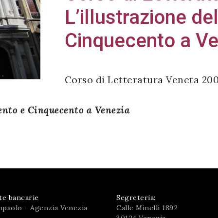
L’illustrazione del
Cinquecento a Ve
Corso di Letteratura Veneta 20
cento e Cinquecento a Venezia
te bancarie
Segreteria:
npaolo - Agenzia Venezia
Calle Minelli 1892