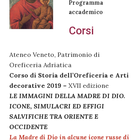
Programma
accademico
Corsi
Acconsento
all'uso dei
miei dati
Ateneo Veneto, Patrimonio di
personali in
Oreficeria Adriatica
accordo
Corso di Storia dell’Oreficeria e Arti
con il
decorative 2019 –
XVII edizione
decreto
LE IMMAGINI DELLA MADRE DI DIO.
legislativo
196/03
ICONE, SIMULACRI ED EFFIGI
SALVIFICHE TRA ORIENTE E
OCCIDENTE
Registrazione
La Madre di Dio in alcune icone russe di
avvenuta con