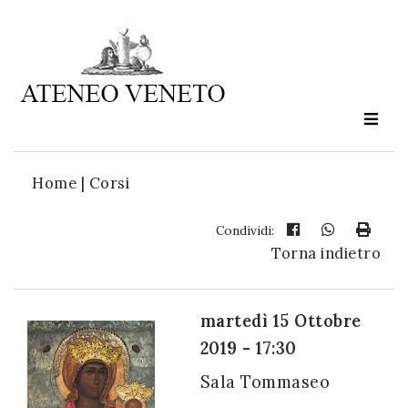
Ateneo
Veneto
è
cultura
Home
|
Corsi
in
movimento
Condividi:
Torna indietro
Iscriviti alla
nostra
martedì 15 Ottobre
newsletter:
2019 - 17:30
Sala Tommaseo