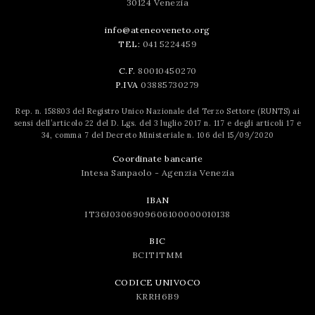
30124 Venezia
info@ateneoveneto.org
TEL:
041 5224459
C.F.
80010450270
P.IVA
03885730279
Rep. n. 158803 del Registro Unico Nazionale del Terzo Settore (RUNTS) ai
sensi dell’articolo 22 del D. Lgs. del 3 luglio 2017 n. 117 e degli articoli 17 e
34, comma 7 del Decreto Ministeriale n. 106 del 15/09/2020
Coordinate bancarie
Intesa Sanpaolo - Agenzia Venezia
IBAN
IT36J0306909606100000010138
BIC
BCITITMM
CODICE UNIVOCO
KRRH6B9