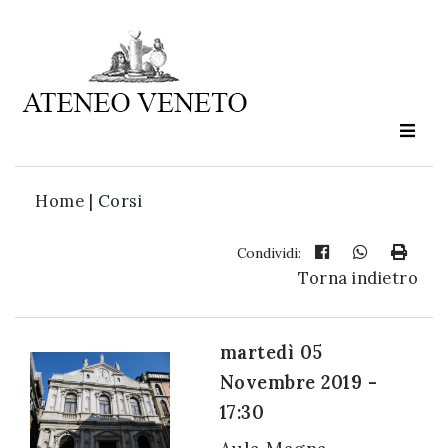
Ateneo
Veneto
è
cultura
Home
|
Corsi
in
movimento
Condividi:
Torna indietro
Iscriviti alla
nostra
martedì 05
newsletter:
Novembre 2019 -
17:30