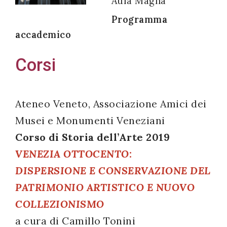
Aula Magna
Programma
accademico
Acconsento
Corsi
all'uso dei
miei dati
personali in
Ateneo Veneto, Associazione Amici dei
accordo
Musei e Monumenti Veneziani
con il
Corso di Storia dell’Arte 2019
decreto
VENEZIA OTTOCENTO:
legislativo
DISPERSIONE E CONSERVAZIONE DEL
196/03
PATRIMONIO ARTISTICO E NUOVO
COLLEZIONISMO
Registrazione
a cura di Camillo Tonini
avvenuta con