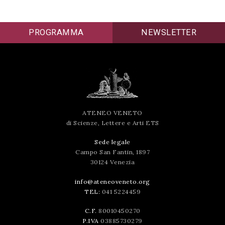
successo!
PROGRAMMA
NEWSLETTER
ATENEO VENETO
di Scienze, Lettere e Arti ETS
Sede legale
Campo San Fantin, 1897
30124 Venezia
info@ateneoveneto.org
TEL:
041 5224459
C.F.
80010450270
P.IVA
03885730279