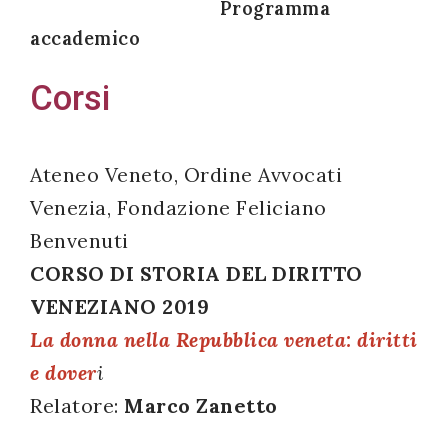
Programma
accademico
Corsi
Acconsento
all'uso dei
miei dati
Ateneo Veneto, Ordine Avvocati
personali in
Venezia, Fondazione Feliciano
accordo
Benvenuti
con il
CORSO DI STORIA DEL DIRITTO
decreto
VENEZIANO 2019
legislativo
196/03
La donna nella Repubblica veneta: diritti
e dover
i
Relatore:
Marco Zanetto
Registrazione
avvenuta con