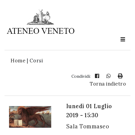
Ateneo
Veneto
è
cultura
Home
|
Corsi
in
movimento
Condividi:
Torna indietro
Iscriviti alla
nostra
lunedì 01 Luglio
newsletter:
2019 - 15:30
Sala Tommaseo