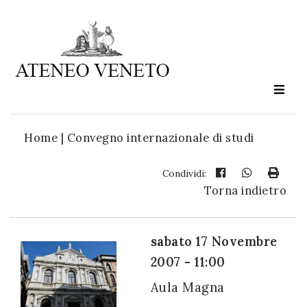
Ateneo
Veneto
è
cultura
Home
|
Convegno internazionale di studi
in
movimento
Condividi:
Torna indietro
Iscriviti alla
nostra
sabato 17 Novembre
newsletter:
2007 - 11:00
Aula Magna