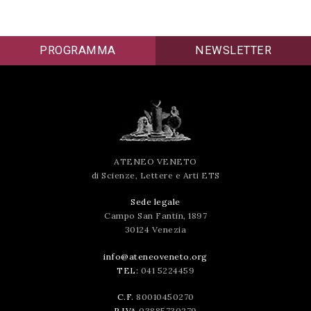
successo!
PROGRAMMA
NEWSLETTER
ATENEO VENETO
di Scienze, Lettere e Arti ETS
Sede legale
Campo San Fantin, 1897
30124 Venezia
info@ateneoveneto.org
TEL:
041 5224459
C.F.
80010450270
P.IVA
03885730279