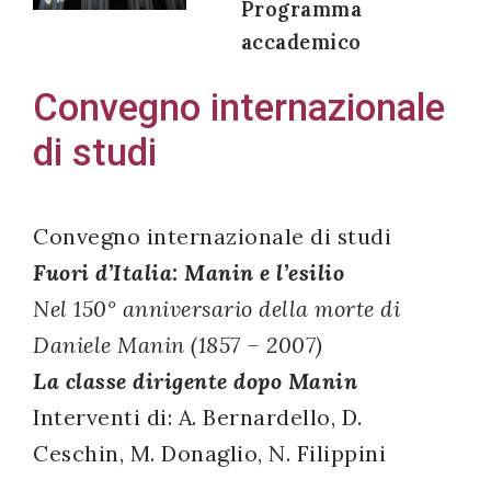
Programma
accademico
Convegno internazionale
Acconsento
di studi
all'uso dei
miei dati
personali in
Convegno internazionale di studi
accordo
Fuori d’Italia: Manin e l’esilio
con il
Nel 150° anniversario della morte di
decreto
legislativo
Daniele Manin (1857 – 2007)
196/03
La classe dirigente dopo Manin
Interventi di: A. Bernardello, D.
Ceschin, M. Donaglio, N. Filippini
Registrazione
avvenuta con