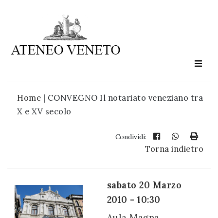
Ateneo
Veneto
è
cultura
Home
|
CONVEGNO Il notariato veneziano tra
in
X e XV secolo
movimento
Condividi:
Torna indietro
Iscriviti alla
nostra
newsletter:
sabato 20 Marzo
2010 - 10:30
Aula Magna