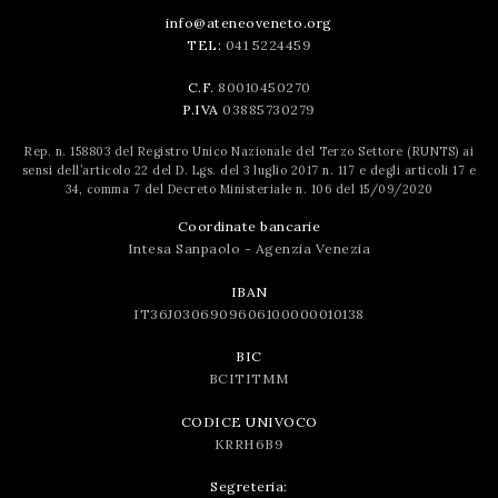
info@ateneoveneto.org
TEL:
041 5224459
C.F.
80010450270
P.IVA
03885730279
Rep. n. 158803 del Registro Unico Nazionale del Terzo Settore (RUNTS) ai
sensi dell’articolo 22 del D. Lgs. del 3 luglio 2017 n. 117 e degli articoli 17 e
34, comma 7 del Decreto Ministeriale n. 106 del 15/09/2020
Coordinate bancarie
Intesa Sanpaolo - Agenzia Venezia
IBAN
IT36J0306909606100000010138
BIC
BCITITMM
CODICE UNIVOCO
KRRH6B9
Segreteria: