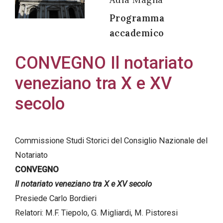
Programma
accademico
Acconsento
CONVEGNO Il notariato
all'uso dei
veneziano tra X e XV
miei dati
personali in
secolo
accordo
con il
decreto
Commissione Studi Storici del Consiglio Nazionale del
legislativo
Notariato
196/03
CONVEGNO
Il notariato veneziano tra X e XV secolo
Presiede Carlo Bordieri
Registrazione
Relatori: M.F. Tiepolo, G. Migliardi, M. Pistoresi
avvenuta con