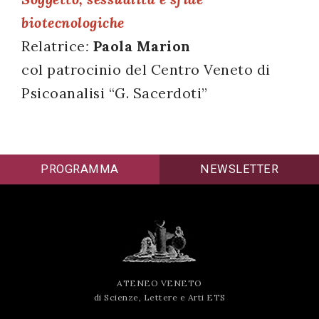
successo!
biotecnologiche
Relatrice
:
Paola Marion
col patrocinio del Centro Veneto di
Psicoanalisi “G. Sacerdoti”
PROGRAMMA
NEWSLETTER
ATENEO VENETO
di Scienze, Lettere e Arti ETS