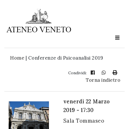
Ateneo
Veneto
è
cultura
Home
|
Conferenze di Psicoanalisi 2019
in
movimento
Condividi:
Torna indietro
Iscriviti alla
nostra
venerdì 22 Marzo
newsletter:
2019 - 17:30
Sala Tommaseo