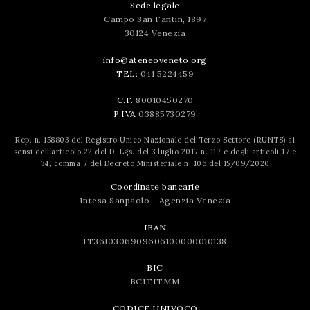
Sede legale
Campo San Fantin, 1897
30124 Venezia
info@ateneoveneto.org
TEL:
041 5224459
C.F.
80010450270
P.IVA
03885730279
Rep. n. 158803 del Registro Unico Nazionale del Terzo Settore (RUNTS) ai
sensi dell’articolo 22 del D. Lgs. del 3 luglio 2017 n. 117 e degli articoli 17 e
34, comma 7 del Decreto Ministeriale n. 106 del 15/09/2020
Coordinate bancarie
Intesa Sanpaolo - Agenzia Venezia
IBAN
IT36J0306909606100000010138
BIC
BCITITMM
CODICE UNIVOCO