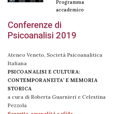
Programma
accademico
Conferenze di
Acconsento
Psicoanalisi 2019
all'uso dei
miei dati
personali in
Ateneo Veneto, Società Psicoanalitica
accordo
Italiana
con il
PSICOANALISI E CULTURA:
decreto
legislativo
CONTEMPORANEITA’ E MEMORIA
196/03
STORICA
a cura di Roberta Guarnieri e Celestina
Pezzola
Registrazione
Soggetto, sessualità e sfide
avvenuta con