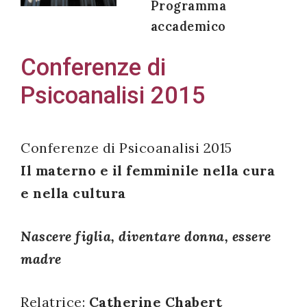
Programma
accademico
Conferenze di
Acconsento
Psicoanalisi 2015
all'uso dei
miei dati
personali in
Conferenze di Psicoanalisi 2015
accordo
Il materno e il femminile nella cura
con il
e nella cultura
decreto
legislativo
196/03
Nascere figlia, diventare donna, essere
madre
Registrazione
Relatrice:
Catherine Chabert
avvenuta con