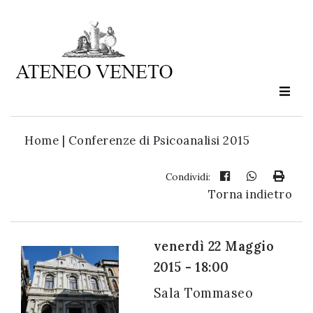
Ateneo
Veneto
è
cultura
Home
|
Conferenze di Psicoanalisi 2015
in
movimento
Condividi:
Torna indietro
Iscriviti alla
nostra
venerdì 22 Maggio
newsletter:
2015 - 18:00
Sala Tommaseo