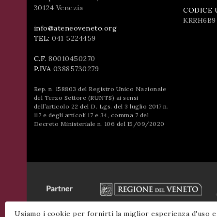
successo!
30124 Venezia
CODICE 
ISCRIVITI
KRRH6B9
info@ateneoveneto.org
TEL:
041 5224459
C.F.
80010450270
P.IVA
03885730279
Rep. n. 158803 del Registro Unico Nazionale
del Terzo Settore (RUNTS) ai sensi
dell’articolo 22 del D. Lgs. del 3 luglio 2017 n.
117 e degli articoli 17 e 34, comma 7 del
Decreto Ministeriale n. 106 del 15/09/2020
Usiamo i cookie per fornirti la miglior esperienza d'uso e