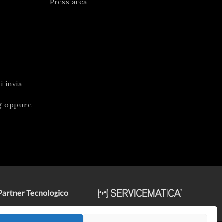
Press area
 invia
g
oppure