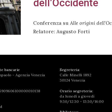
dell’Occidente
Conferenza su
Alle origini dell’O
Relatore: Augusto Forti
te bancarie
Segreteria:
npaolo - Agenzia Venezia
Calle Minelli 1892
30124 Venezia
6909606100000010138
Orario segreteria:
da lunedì a giovedì
9:30/12:30 - 13:30/16:00
M
Biblioteca: