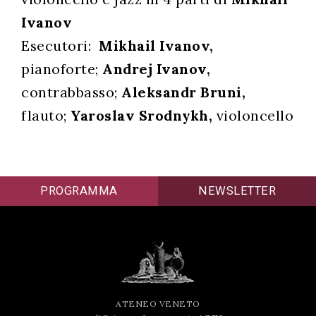
successo!
Ivanov
Esecutori:
Mikhail Ivanov,
pianoforte;
Andrej Ivanov,
contrabbasso;
Aleksandr Bruni,
flauto;
Yaroslav Srodnykh,
violoncello
PROGRAMMA
NEWSLETTER
ATENEO VENETO