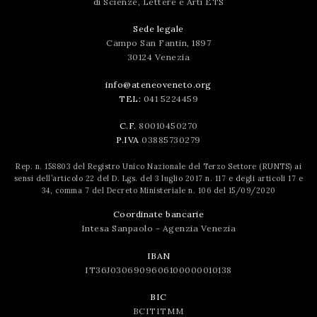
di Scienze, Lettere e Arti ETS
Sede legale
Campo San Fantin, 1897
30124 Venezia
info@ateneoveneto.org
TEL:
041 5224459
C.F.
80010450270
P.IVA
03885730279
Rep. n. 158803 del Registro Unico Nazionale del Terzo Settore (RUNTS) ai
sensi dell’articolo 22 del D. Lgs. del 3 luglio 2017 n. 117 e degli articoli 17 e
34, comma 7 del Decreto Ministeriale n. 106 del 15/09/2020
Coordinate bancarie
Intesa Sanpaolo - Agenzia Venezia
IBAN
IT36J0306909606100000010138
BIC
BCITITMM