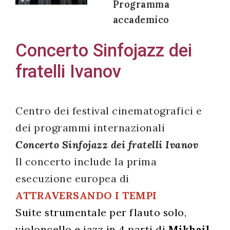
Programma
accademico
Concerto Sinfojazz dei
Acconsento
fratelli Ivanov
all'uso dei
miei dati
personali in
Centro dei festival cinematografici e
accordo
dei programmi internazionali
con il
Concerto Sinfojazz dei fratelli Ivanov
decreto
legislativo
Il concerto include la prima
196/03
esecuzione europea di
ATTRAVERSANDO I TEMPI
Suite strumentale
per flauto solo,
Registrazione
violoncello e jazz
in 4 parti di
Mikhail
avvenuta con