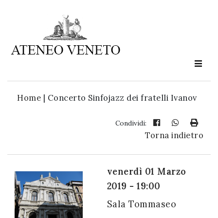
Ateneo
Veneto
è
cultura
Home
|
Concerto Sinfojazz dei fratelli Ivanov
in
movimento
Condividi:
Torna indietro
Iscriviti alla
nostra
venerdì 01 Marzo
newsletter:
2019 - 19:00
Sala Tommaseo