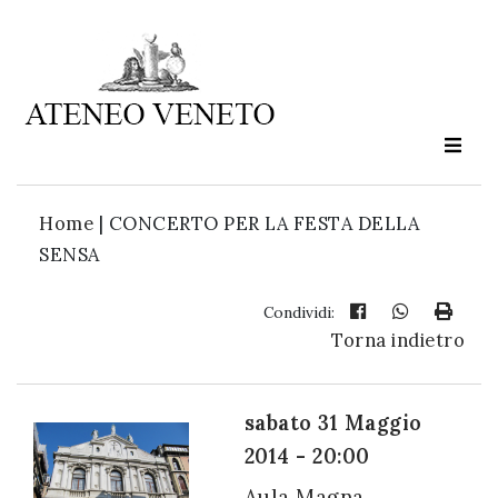
Ateneo
Veneto
è
cultura
Home
|
CONCERTO PER LA FESTA DELLA
in
SENSA
movimento
Condividi:
Torna indietro
Iscriviti alla
nostra
newsletter:
sabato 31 Maggio
2014 - 20:00
Aula Magna