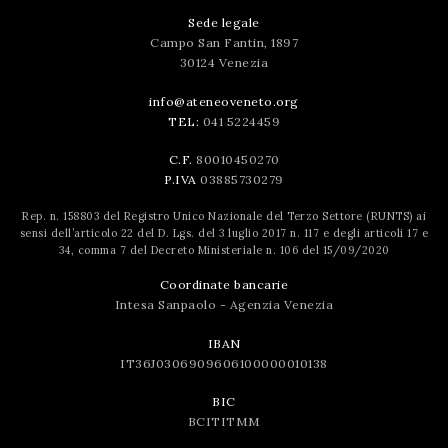
Sede legale
Campo San Fantin, 1897
30124 Venezia
info@ateneoveneto.org
TEL:
041 5224459
C.F.
80010450270
P.IVA
03885730279
Rep. n. 158803 del Registro Unico Nazionale del Terzo Settore (RUNTS) ai
sensi dell’articolo 22 del D. Lgs. del 3 luglio 2017 n. 117 e degli articoli 17 e
34, comma 7 del Decreto Ministeriale n. 106 del 15/09/2020
Coordinate bancarie
Intesa Sanpaolo - Agenzia Venezia
IBAN
IT36J0306909606100000010138
BIC
BCITITMM