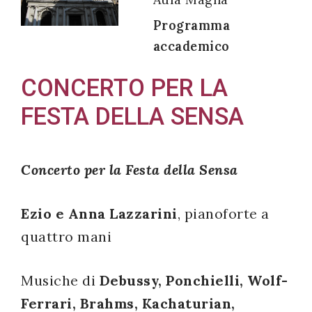
Programma
accademico
Acconsento
CONCERTO PER LA
all'uso dei
FESTA DELLA SENSA
miei dati
personali in
accordo
Concerto per la Festa della Sensa
con il
decreto
Ezio e Anna Lazzarini
, pianoforte a
legislativo
196/03
quattro mani
Musiche di
Debussy, Ponchielli, Wolf-
Registrazione
Ferrari, Brahms, Kachaturian,
avvenuta con