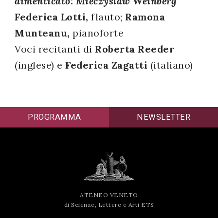
dimenticato: Mieczyslaw Weinberg
successo!
Federica Lotti,
flauto;
Ramona
Munteanu,
pianoforte
Voci recitanti di
Roberta Reeder
(inglese) e
Federica Zagatti
(italiano)
PROGRAMMA
NEWSLETTER
ATENEO VENETO
di Scienze, Lettere e Arti ETS