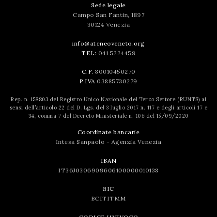
Sede legale
Campo San Fantin, 1897
30124 Venezia
info@ateneoveneto.org
TEL:
041 5224459
C.F.
80010450270
P.IVA
03885730279
Rep. n. 158803 del Registro Unico Nazionale del Terzo Settore (RUNTS) ai
sensi dell’articolo 22 del D. Lgs. del 3 luglio 2017 n. 117 e degli articoli 17 e
34, comma 7 del Decreto Ministeriale n. 106 del 15/09/2020
Coordinate bancarie
Intesa Sanpaolo - Agenzia Venezia
IBAN
IT36J0306909606100000010138
BIC
BCITITMM