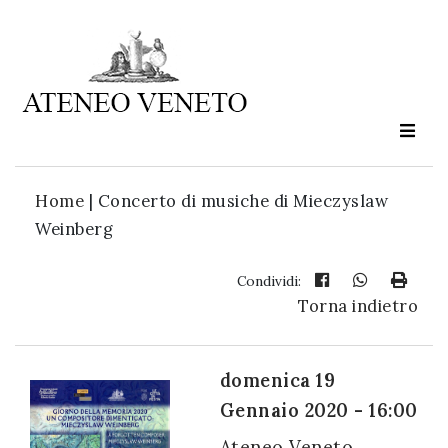
Ateneo
Veneto
è
cultura
Home
|
Concerto di musiche di Mieczyslaw
in
Weinberg
movimento
Condividi:
Torna indietro
Iscriviti alla
nostra
newsletter:
domenica 19
Gennaio 2020 - 16:00
Ateneo Veneto