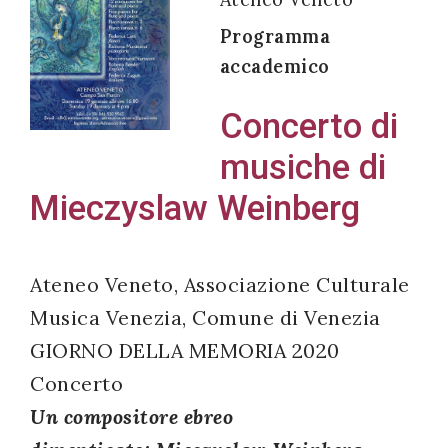
Programma
accademico
Acconsento
Concerto di
all'uso dei
musiche di
miei dati
personali in
Mieczyslaw Weinberg
accordo
con il
decreto
Ateneo Veneto, Associazione Culturale
legislativo
Musica Venezia, Comune di Venezia
196/03
GIORNO DELLA MEMORIA 2020
Concerto
Un compositore ebreo
Registrazione
avvenuta con