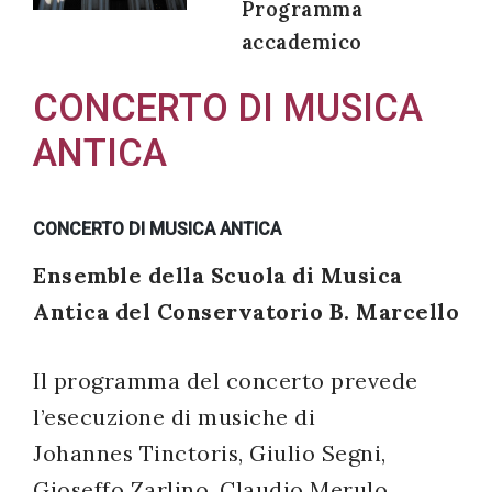
Programma
accademico
CONCERTO DI MUSICA
Acconsento
ANTICA
all'uso dei
miei dati
personali in
CONCERTO DI MUSICA ANTICA
accordo
Ensemble della Scuola di Musica
con il
decreto
Antica del Conservatorio B. Marcello
legislativo
196/03
Il programma del concerto prevede
l’esecuzione di musiche di
Johannes Tinctoris, Giulio Segni,
Registrazione
Gioseffo Zarlino, Claudio Merulo,
avvenuta con