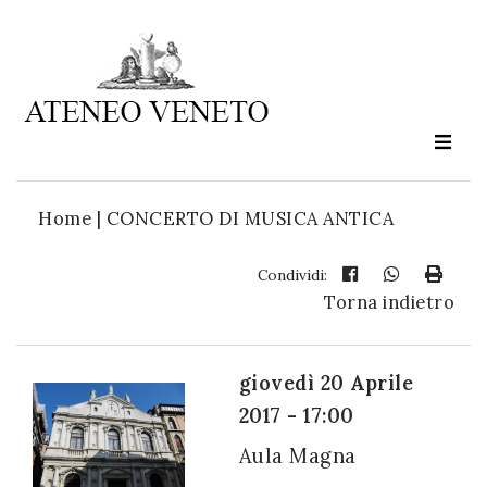
Ateneo
Veneto
è
cultura
Home
|
CONCERTO DI MUSICA ANTICA
in
movimento
Condividi:
Torna indietro
Iscriviti alla
nostra
giovedì 20 Aprile
newsletter:
2017 - 17:00
Aula Magna