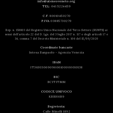
info@ateneoveneto.org
TEL:
041 5224459
C.F.
80010450270
P.IVA
03885730279
Rep. n. 158803 del Registro Unico Nazionale del Terzo Settore (RUNTS) ai
sensi dell’articolo 22 del D. Lgs. del 3 luglio 2017 n. 117 e degli articoli 17 e
34, comma 7 del Decreto Ministeriale n. 106 del 15/09/2020
Coordinate bancarie
Intesa Sanpaolo - Agenzia Venezia
IBAN
IT36J0306909606100000010138
BIC
BCITITMM
CODICE UNIVOCO
KRRH6B9
Segreteria:
Calle Minelli 1892